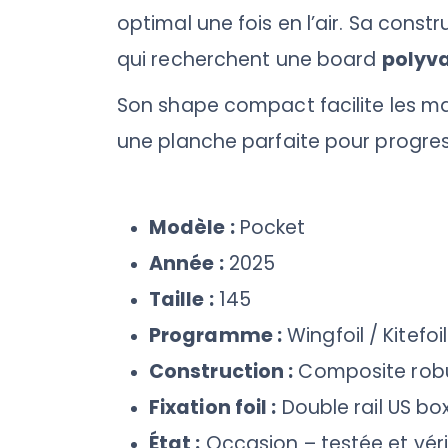
optimal une fois en l’air. Sa constr
qui recherchent une board
polyva
Son shape compact facilite les manœ
une planche parfaite pour progres
Modèle :
Pocket
Année :
2025
Taille :
145
Programme :
Wingfoil / Kitefoi
Construction :
Composite robu
Fixation foil :
Double rail US bo
État :
Occasion – testée et véri