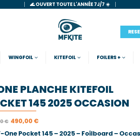
🌊 OUVERT TOUTE L'ANNÉE 7J/7 ☀️
RES
WINGFOIL
KITEFOIL
FOILERS +
ONE PLANCHE KITEFOIL
CKET 145 2025 OCCASION
LE
LE
490,00
€
00
€
PRIX
PRIX
INITIAL
ACTUEL
F-One Pocket 145 – 2025 – Foilboard – Occa
ÉTAIT :
EST :