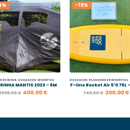
4%
-73%
ES DE WING
,
OCCASION
,
WINGFOIL
OCCASION
,
PLANCHES DE WINGFOIL
,
RINHA MANTIS 2023 – 5M
F-One Rocket Air 5’0 75L 
LE
LE
LE
400,00
€
200,00
€
1099,00
€
749,00
€
PRIX
PRIX
PRIX
INITIAL
ACTUEL
INITIAL
ÉTAIT :
EST :
ÉTAIT :
1099,00 €.
400,00 €.
749,00 €