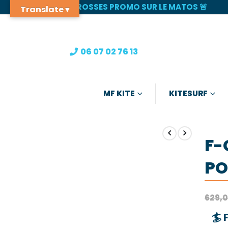
🚨 GROSSES PROMO SUR LE MATOS 🚨
Translate ▾
06 07 02 76 13
MF KITE
KITESURF
F-
PO
629,
🏄