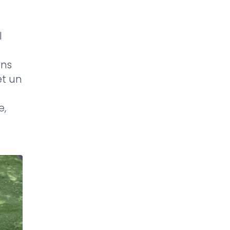
l
ons
et un
e,