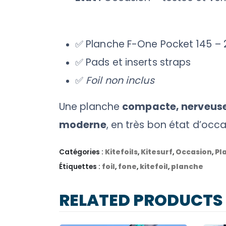
✅ Planche F-One Pocket 145 – 
✅ Pads et inserts straps
✅
Foil non inclus
Une planche
compacte, nerveuse e
moderne
, en très bon état d’occa
Catégories :
Kitefoils
,
Kitesurf
,
Occasion
,
Pl
Étiquettes :
foil
,
fone
,
kitefoil
,
planche
RELATED PRODUCTS