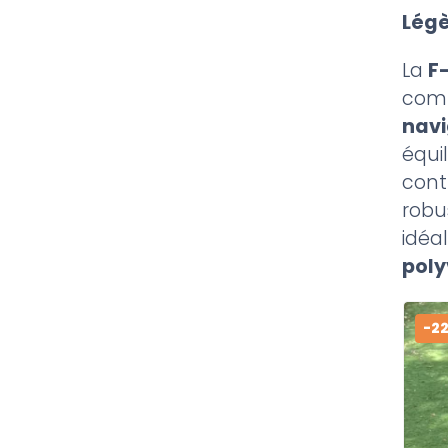
Légè
La
F
comp
navi
équi
contr
robus
idéa
poly
-2