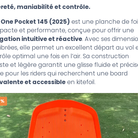
629,00 €.
490,00 €.
reté, maniabilité et contrôle.
-One Pocket 145 (2025)
est une planche de foi
acte et performante, conçue pour offrir une
gation intuitive et réactive
. Avec ses dimensi
librées, elle permet un excellent départ au vol 
ôle optimal une fois en l’air. Sa construction
te et légère garantit une glisse fluide et précis
le pour les riders qui recherchent une board
valente et accessible
en kitefoil.
2%