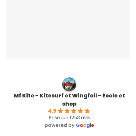
Mf Kite - Kitesurf et Wingfoil - École et
shop
4.9
Basé sur 1253 avis
powered by
G
o
o
g
l
e