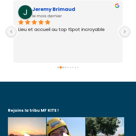
Jeremy Brimaud
le mois dernier
Lieu et accueil au top !Spot incroyable
S
L’
a
p
t
p
a
et
M
Rejoins la tribu MF KITE !