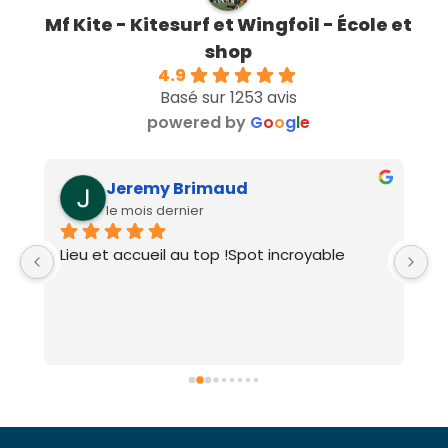
Mf Kite - Kitesurf et Wingfoil - École et
shop
4.9
Basé sur 1253 avis
powered by
G
o
o
g
l
e
Jeremy Brimaud
le mois dernier
Lieu et accueil au top !Spot incroyable
S
L’
a
p
t
p
a
et