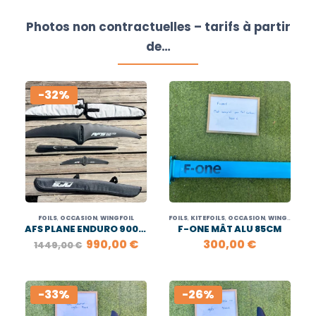
Photos non contractuelles – tarifs à partir
de…
-32%
FOILS
,
OCCASION
,
WINGFOIL
FOILS
,
KITEFOILS
,
OCCASION
,
WINGFOIL
AFS PLANE ENDURO 900 FOIL
F-ONE MÂT ALU 85CM
LE
LE
990,00
€
300,00
€
1449,00
€
PRIX
PRIX
INITIAL
ACTUEL
ÉTAIT :
EST :
1449,00 €.
990,00 €.
-33%
-26%