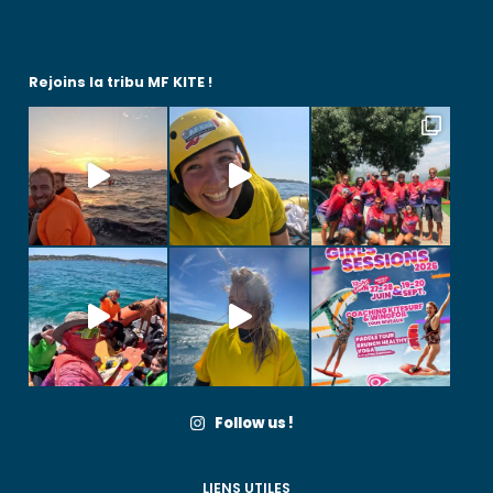
M
Rejoins la tribu MF KITE !
Follow us !
LIENS UTILES