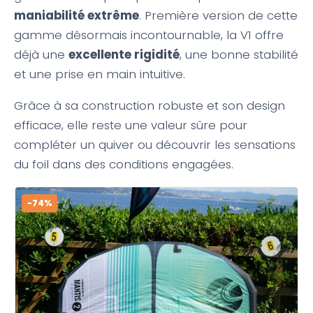
maniabilité extrême
. Première version de cette
gamme désormais incontournable, la V1 offre
déjà une
excellente rigidité
, une bonne stabilité
et une prise en main intuitive.
Grâce à sa construction robuste et son design
efficace, elle reste une valeur sûre pour
compléter un quiver ou découvrir les sensations
du foil dans des conditions engagées.
-74%