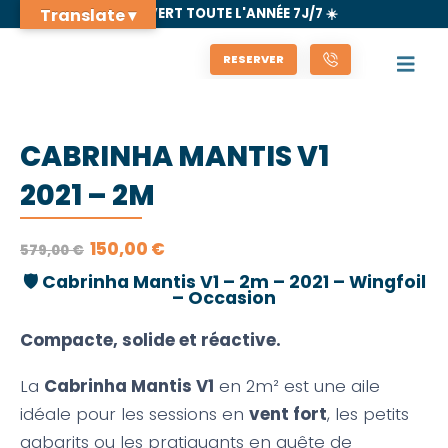
Translate ▾
🌊 OUVERT TOUTE L'ANNÉE 7J/7 ☀️
RESERVER
CABRINHA MANTIS V1
2021 – 2M
LE
LE
150,00
€
579,00
€
PRIX
PRIX
INITIAL
ACTUEL
🛡️
Cabrinha Mantis V1 – 2m – 2021 – Wingfoil
ÉTAIT :
EST :
– Occasion
579,00 €.
150,00 €.
Compacte, solide et réactive.
La
Cabrinha Mantis V1
en 2m² est une aile
idéale pour les sessions en
vent fort
, les petits
gabarits ou les pratiquants en quête de