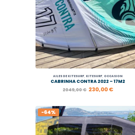
AILES DE KITESURF
,
KITESURF
,
OCCASION
CABRINHA CONTRA 2022 – 17M2
LE
LE
230,00
€
2049,00
€
PRIX
PRIX
INITIAL
ACTUEL
ÉTAIT :
EST :
2049,00 €.
230,00 
-64%