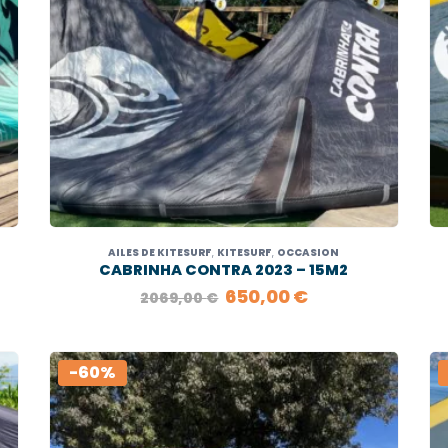
AILES DE KITESURF
,
KITESURF
,
OCCASION
CABRINHA CONTRA 2023 – 15M2
LE
LE
650,00
€
2069,00
€
PRIX
PRIX
INITIAL
ACTUEL
ÉTAIT :
EST :
€.
2069,00 €.
650,00 €.
-60%