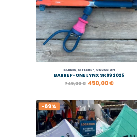
BARRES
,
KITESURF
,
OCCASION
BARRE F-ONE LYNX SK99 2025
LE
LE
450,00
€
749,00
€
PRIX
PRIX
INITIAL
ACTUEL
ÉTAIT :
EST :
749,00 €.
450,00 
-89%