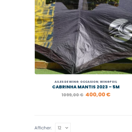
AILES DE WING
,
OCCASION
,
WINGFOIL
CABRINHA MANTIS 2023 – 5M
LE
LE
400,00
€
1099,00
€
PRIX
PRIX
INITIAL
ACTUEL
ÉTAIT :
EST :
1099,00 €.
400,00 
Afficher: