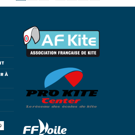
NT
R À