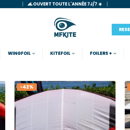
🌊 OUVERT TOUTE L'ANNÉE 7J/7 ☀️
RES
WINGFOIL
KITEFOIL
FOILERS +
-42%