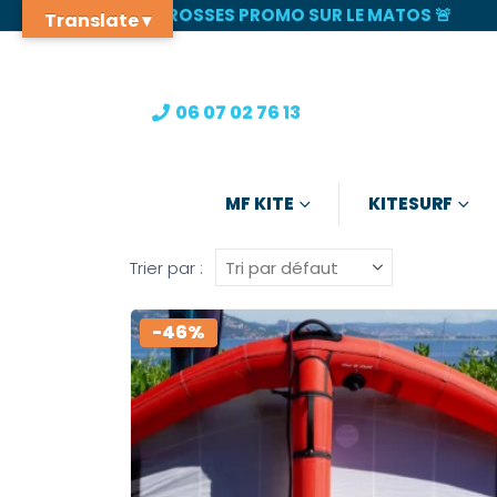
🚨 GROSSES PROMO SUR LE MATOS 🚨
Translate ▾
06 07 02 76 13
MF KITE
KITESURF
Trier par :
-46%