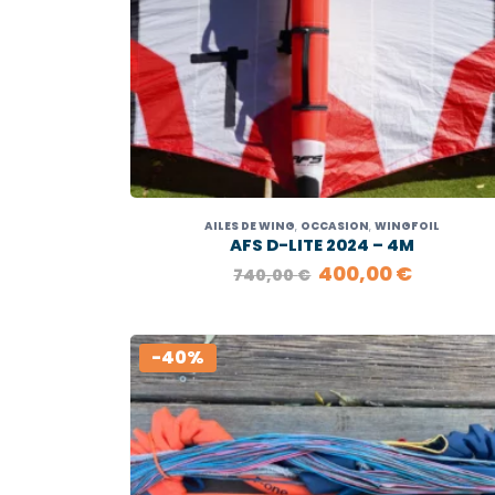
AILES DE WING
,
OCCASION
,
WINGFOIL
AFS D-LITE 2024 – 4M
LE
LE
400,00
€
740,00
€
PRIX
PRIX
INITIAL
ACTUEL
ÉTAIT :
EST :
740,00 €.
400,00 
-40%