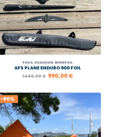
FOILS
,
OCCASION
,
WINGFOIL
AFS PLANE ENDURO 900 FOIL
LE
LE
990,00
€
1449,00
€
PRIX
PRIX
INITIAL
ACTUEL
ÉTAIT :
EST :
1449,00 €.
990,00 €.
-90%