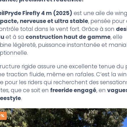
ilPryde Firefly 4 m (2025)
est une aile de wing
acte, nerveuse et ultra stable
, pensée pour o
ontrôle total dans le vent fort. Grâce à son
des
du
et à sa
construction haut de gamme
, elle
ine légèreté, puissance instantanée et maniab
ptionnelle.
tructure rigide assure une excellente tenue du p
ne traction fluide, même en rafales. C’est la wi
le pour les riders qui recherchent des sensation
ctes, que ce soit en
freeride engagé
, en
vague
reestyle
.
0%