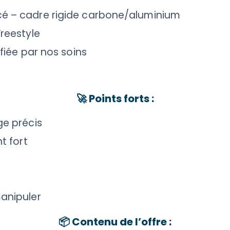
é – cadre rigide carbone/aluminium
Freestyle
fiée par nos soins
🚀
Points forts :
ge précis
t fort
anipuler
📦
Contenu de l’offre :