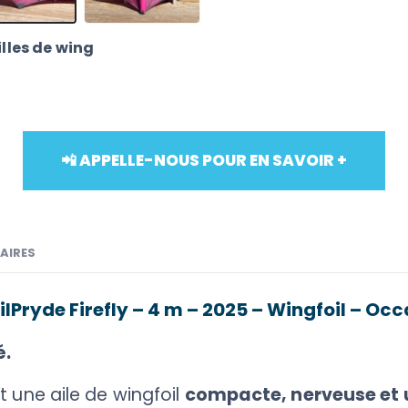
lles de wing
📲 APPELLE-NOUS POUR EN SAVOIR +
AIRES
ilPryde Firefly – 4 m – 2025 – Wingfoil – Oc
é.
t une aile de wingfoil
compacte, nerveuse et u