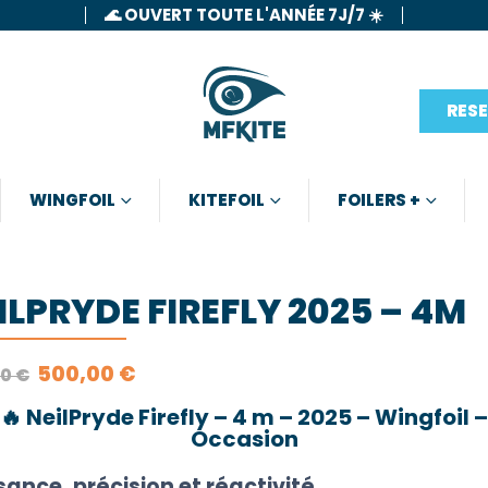
🌊 OUVERT TOUTE L'ANNÉE 7J/7 ☀️
RES
WINGFOIL
KITEFOIL
FOILERS +
ILPRYDE FIREFLY 2025 – 4M
LE
LE
500,00
€
00
€
PRIX
PRIX
INITIAL
ACTUEL
🔥
NeilPryde Firefly – 4 m – 2025 – Wingfoil –
ÉTAIT :
EST :
Occasion
999,00 €.
500,00 €.
sance, précision et réactivité.