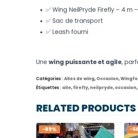
✅ Wing NeilPryde Firefly – 4 m 
✅ Sac de transport
✅ Leash fourni
Une
wing puissante et agile
, par
Catégories :
Ailes de wing
,
Occasion
,
Wingfoi
Étiquettes :
aile
,
firefly
,
neilpryde
,
occasion
RELATED PRODUCTS
-89%
-5