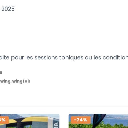
– 2025
faite pour les sessions toniques ou les conditi
l
,
wing
,
wingfoil
6%
-74%