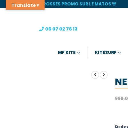
🚨 GROSSES PROMO SUR LE MATOS 🚨
Translate ▾
06 07 02 76 13
MF KITE
KITESURF
NE
999,
Puis