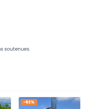
ons soutenues.
-82%
-46%