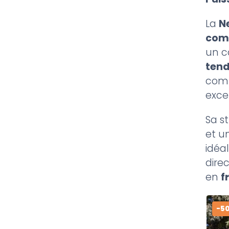
La
Ne
comp
un c
ten
comb
exce
Sa s
et u
idéa
dire
en
f
-5