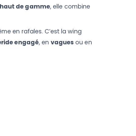
n haut de gamme
, elle combine
ême en rafales. C’est la wing
eride engagé
, en
vagues
ou en