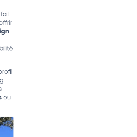
foil
ffrir
ign
ilité
rofil
ng
s
s
ou