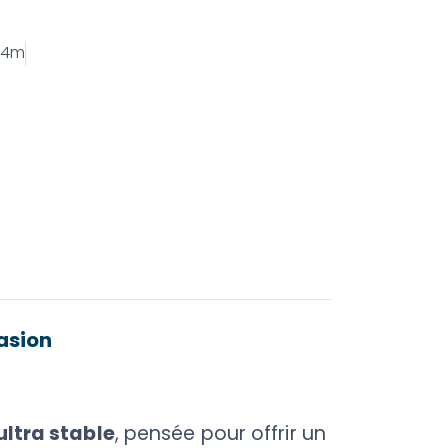
4m
casion
ltra stable
, pensée pour offrir un