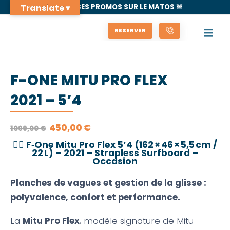
Translate ▾
🚨 GROSSES PROMOS SUR LE MATOS 🚨
RESERVER
F-ONE MITU PRO FLEX
2021 – 5’4
LE
LE
450,00
€
1099,00
€
PRIX
PRIX
INITIAL
ACTUEL
🏄‍♂️
F‑One Mitu Pro Flex 5’4 (162 × 46 × 5,5 cm /
ÉTAIT :
EST :
22 L) – 2021 – Strapless Surfboard –
1099,00 €.
450,00 €.
Occasion
Planches de vagues et gestion de la glisse :
polyvalence, confort et performance.
La
Mitu Pro Flex
, modèle signature de Mitu