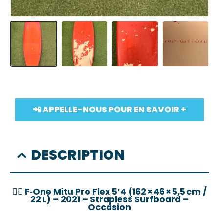
📲 APPELLE-NOUS POUR EN SAVOIR +
DESCRIPTION
🏄‍♂️
F‑One Mitu Pro Flex 5’4 (162 × 46 × 5,5 cm /
22 L) – 2021 – Strapless Surfboard –
Occasion