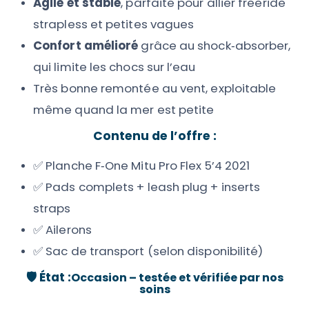
Agile et stable
, parfaite pour allier freeride
strapless et petites vagues
Confort amélioré
grâce au shock‑absorber,
qui limite les chocs sur l’eau
Très bonne remontée au vent, exploitable
même quand la mer est petite
Contenu de l’offre :
✅ Planche F‑One Mitu Pro Flex 5’4 2021
✅ Pads complets + leash plug + inserts
straps
✅ Ailerons
✅ Sac de transport (selon disponibilité)
🛡️
État :
Occasion – testée et vérifiée par nos
soins