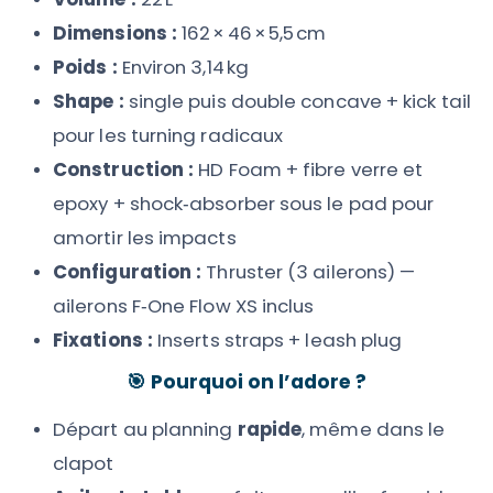
Dimensions :
162 × 46 × 5,5 cm
Poids :
Environ 3,14 kg
Shape :
single puis double concave + kick tail
pour les turning radicaux
Construction :
HD Foam + fibre verre et
epoxy + shock‑absorber sous le pad pour
amortir les impacts
Configuration :
Thruster (3 ailerons) —
ailerons F‑One Flow XS inclus
Fixations :
Inserts straps + leash plug
🎯
Pourquoi on l’adore ?
Départ au planning
rapide
, même dans le
clapot