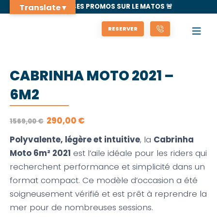
Translate ▾
🚨 GROSSES PROMOS SUR LE MATOS 🚨
RESERVER
CABRINHA MOTO 2021 –
6M2
LE
LE
290,00
€
1569,00
€
PRIX
PRIX
INITIAL
ACTUEL
Polyvalente, légère et intuitive
, la
Cabrinha
ÉTAIT :
EST :
1569,00 €.
290,00 €.
Moto 6m² 2021
est l’aile idéale pour les riders qui
recherchent performance et simplicité dans un
format compact. Ce modèle d’occasion a été
soigneusement vérifié et est prêt à reprendre la
mer pour de nombreuses sessions.