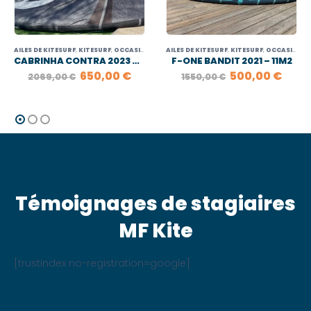
AILES DE KITESURF
,
KITESURF
,
OCCASION
AILES DE KITESURF
,
KITESURF
,
OCCASION
CABRINHA CONTRA 2023 – 15M2
F-ONE BANDIT 2021 – 11M2
LE
LE
LE
LE
650,00
€
500,00
€
2069,00
€
1550,00
€
X
PRIX
PRIX
PRIX
PRIX
UEL
INITIAL
ACTUEL
INITIAL
ACTU
:
ÉTAIT :
EST :
ÉTAIT :
EST :
,00 €.
2069,00 €.
650,00 €.
1550,00 €.
500,
Témoignages de stagiaires
MF Kite
[trustindex no-registration=google]