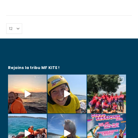
INITIAL
ACTUEL
ÉTAIT :
EST :
619,00 €.
390,00 €.
Rejoins la tribu MF KITE !