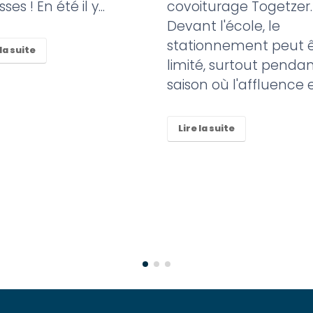
ses ! En été il y...
covoiturage Togetzer.
Devant l'école, le
stationnement peut ê
 la suite
limité, surtout pendan
saison où l'affluence es
Lire la suite