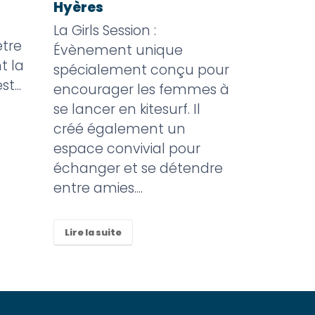
Hyères
Les avant
pratique 
La Girls Session :
tre
nombreux
Évènement unique
t la
sport, c
spécialement conçu pour
t...
vie, une 
encourager les femmes à
son bien-
se lancer en kitesurf. Il
vous aide 
créé également un
espace convivial pour
échanger et se détendre
Lire la sui
entre amies....
Lire la suite