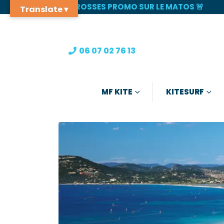
🚨 GROSSES PROMO SUR LE MATOS 🚨
Translate ▾
06 07 02 76 13
MF KITE
KITESURF