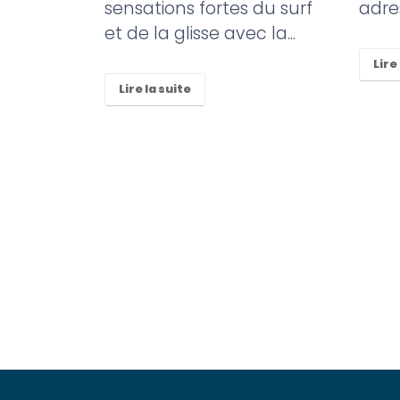
errasse de
sensations fortes du surf
adres
un café,
et de la glisse avec la...
Lire
Lire la suite