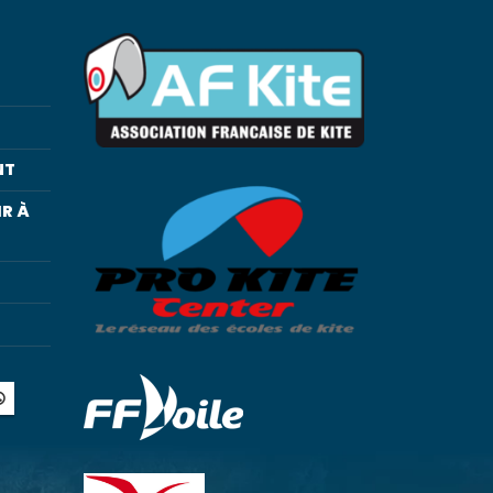
NT
R À