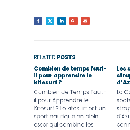
RELATED
POSTS
pour les
Combien de temps faut-
Les 
 en
il pour apprendre le
stra
oil,
kitesurf ?
d’Az
Combien de Temps Faut-
La C
e en
il pour Apprendre le
spots
l et
Kitesurf ? Le kitesurf est un
strap
 sur la
sport nautique en plein
d'Azu
roupe de
essor qui combine les
conn