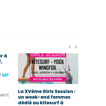
r à
f,
f
MF
La XVème Girls Session :
ment
Avantag
un week-end femmes
liés au k
dédié au kitesurf à