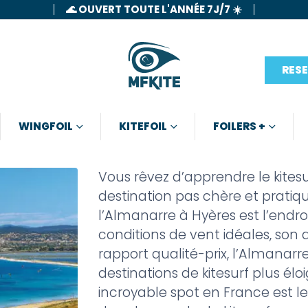
🌊 OUVERT TOUTE L'ANNÉE 7J/7 ☀️
RES
WINGFOIL
KITEFOIL
FOILERS +
Vous rêvez d’apprendre le kites
destination pas chère et pratiqu
l’Almanarre à Hyères est l’endro
conditions de vent idéales, son a
rapport qualité-prix, l’Almanarr
destinations de kitesurf plus él
incroyable spot en France est le