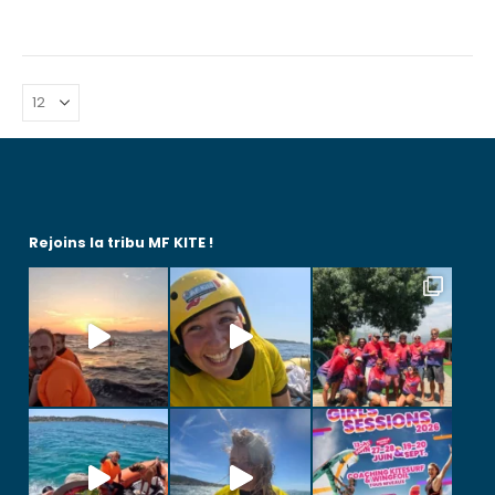
INITIAL
ACTUEL
ÉTAIT :
EST :
619,00 €.
390,00 €.
Rejoins la tribu MF KITE !