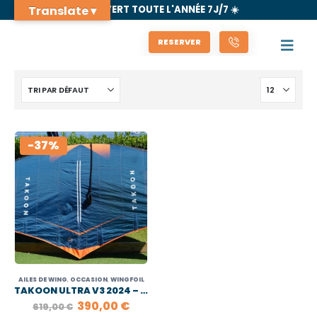
Translate ▾
🌊 OUVERT TOUTE L'ANNÉE 7J/7 ☀️
RESERVER
-37%
AILES DE WING
,
OCCASION
,
WINGFOIL
TAKOON ULTRA V3 2024 – 4M
LE
LE
390,00
€
619,00
€
PRIX
PRIX