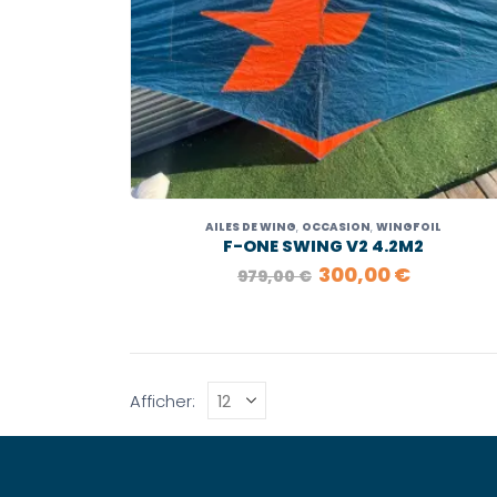
AILES DE WING
,
OCCASION
,
WINGFOIL
F-ONE SWING V2 4.2M2
LE
LE
300,00
€
979,00
€
PRIX
PRIX
INITIAL
ACTUEL
ÉTAIT :
EST :
979,00 €.
300,00 €
Afficher: