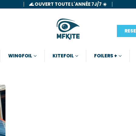
🌊 OUVERT TOUTE L'ANNÉE 7J/7 ☀️
RES
WINGFOIL
KITEFOIL
FOILERS +