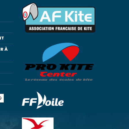
NT
R À