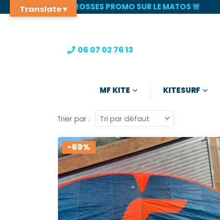
🚨 GROSSES PROMO SUR LE MATOS 🚨
Translate ▾
06 07 02 76 13
MF KITE
KITESURF
Trier par :
-69%