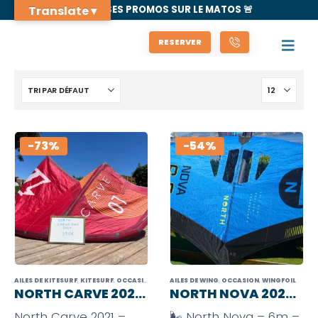
Translate ▾
🚨 GROSSES PROMOS SUR LE MATOS 🚨
RESERVER
-73%
-54%
AILES DE KITESURF
,
KITESURF
,
OCCASION
AILES DE WING
,
OCCASION
,
WINGFOIL
NORTH CARVE 2021 – 7M2
NORTH NOVA 2024 – 6M
North Carve 2021 –
🌬️ North Nova – 6m –