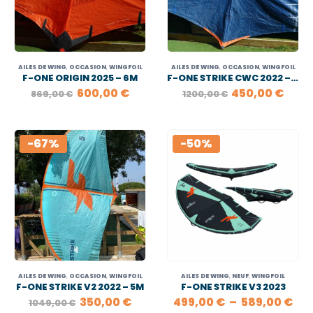
AILES DE WING
,
OCCASION
,
WINGFOIL
AILES DE WING
,
OCCASION
,
WINGFOIL
F-ONE ORIGIN 2025 – 6M
F-ONE STRIKE CWC 2022 – 7M
LE
LE
LE
LE
600,00
€
450,00
€
869,00
€
1200,00
€
PRIX
PRIX
PRIX
PRIX
INITIAL
ACTUEL
INITIAL
ACT
ÉTAIT :
EST :
ÉTAIT :
EST :
869,00 €.
600,00 €.
1200,00 €.
450,
-67%
-50%
AILES DE WING
,
OCCASION
,
WINGFOIL
AILES DE WING
,
NEUF
,
WINGFOIL
F-ONE STRIKE V2 2022 – 5M
F-ONE STRIKE V3 2023
LE
LE
PL
350,00
€
499,00
€
–
589,00
€
1049,00
€
PRIX
PRIX
DE