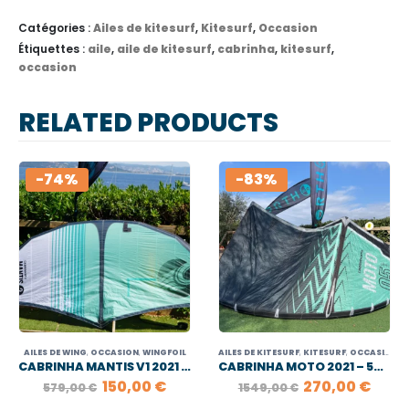
Catégories :
Ailes de kitesurf
,
Kitesurf
,
Occasion
Étiquettes :
aile
,
aile de kitesurf
,
cabrinha
,
kitesurf
,
occasion
RELATED PRODUCTS
-74%
-83%
AILES DE WING
,
OCCASION
,
WINGFOIL
AILES DE KITESURF
,
KITESURF
,
OCCASION
CABRINHA MANTIS V1 2021 – 2M
CABRINHA MOTO 2021 – 5M2
LE
LE
LE
LE
150,00
€
270,00
€
579,00
€
1549,00
€
X
PRIX
PRIX
PRIX
PRIX