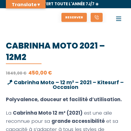
Translate ▾
🌊 OUVERT TOUTE L'ANNÉE 7J/7 ☀️
RESERVER
CABRINHA MOTO 2021 –
12M2
LE
LE
450,00
€
1649,00
€
PRIX
PRIX
INITIAL
ACTUEL
🪁
Cabrinha Moto – 12 m² – 2021 – Kitesurf –
ÉTAIT :
EST :
Occasion
1649,00 €.
450,00 €.
Polyvalence, douceur et facilité d’utilisation.
La
Cabrinha Moto 12 m² (2021)
est une aile
reconnue pour sa
grande accessibilité
et sa
capacité à s’adapter à tous les styles de