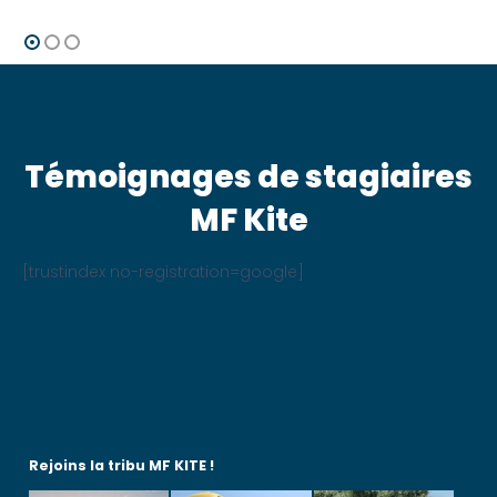
TUEL
INITIAL
ACTUEL
INITIAL
ACT
:
ÉTAIT :
EST :
ÉTAIT :
EST :
,00 €.
579,00 €.
150,00 €.
1549,00 €.
270,
Témoignages de stagiaires
MF Kite
[trustindex no-registration=google]
Rejoins la tribu MF KITE !