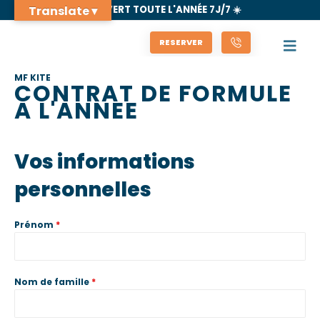
Translate ▾
🚨 GROSSES PROMOS SUR LE MATOS 🚨
RESERVER
MF KITE
CONTRAT DE FORMULE
A L'ANNEE
Vos informations
personnelles
Prénom
*
Nom de famille
*