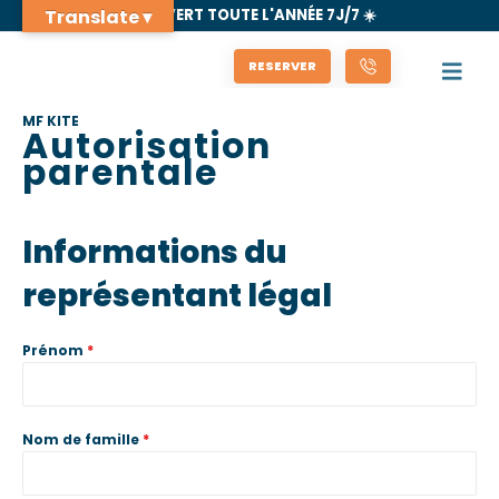
Translate ▾
🌊 OUVERT TOUTE L'ANNÉE 7J/7 ☀️
RESERVER
MF KITE
Autorisation
parentale
Informations du
représentant légal
Prénom
*
Nom de famille
*